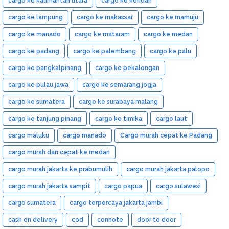
cargo ke kalimantan utara
cargo ke kendari
cargo ke lampung
cargo ke makassar
cargo ke mamuju
cargo ke manado
cargo ke mataram
cargo ke medan
cargo ke padang
cargo ke palembang
cargo ke palu
cargo ke pangkalpinang
cargo ke pekalongan
cargo ke pulau jawa
cargo ke semarang jogja
cargo ke sumatera
cargo ke surabaya malang
cargo ke tanjung pinang
cargo ke timika
cargo laut
cargo maluku
cargo manado
Cargo murah cepat ke Padang
cargo murah dan cepat ke medan
cargo murah jakarta ke prabumulih
cargo murah jakarta palopo
cargo murah jakarta sampit
cargo papua
cargo sulawesi
cargo sumatera
cargo terpercaya jakarta jambi
cash on delivery
cod
connote
door to door