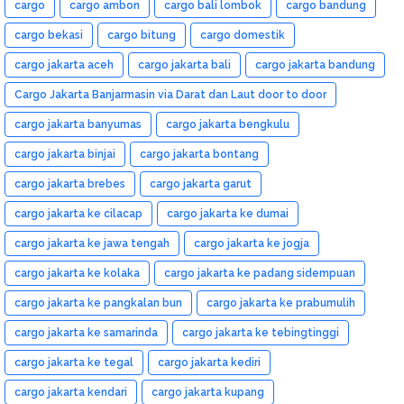
cargo
cargo ambon
cargo bali lombok
cargo bandung
cargo bekasi
cargo bitung
cargo domestik
cargo jakarta aceh
cargo jakarta bali
cargo jakarta bandung
Cargo Jakarta Banjarmasin via Darat dan Laut door to door
cargo jakarta banyumas
cargo jakarta bengkulu
cargo jakarta binjai
cargo jakarta bontang
cargo jakarta brebes
cargo jakarta garut
cargo jakarta ke cilacap
cargo jakarta ke dumai
cargo jakarta ke jawa tengah
cargo jakarta ke jogja
cargo jakarta ke kolaka
cargo jakarta ke padang sidempuan
cargo jakarta ke pangkalan bun
cargo jakarta ke prabumulih
cargo jakarta ke samarinda
cargo jakarta ke tebingtinggi
cargo jakarta ke tegal
cargo jakarta kediri
cargo jakarta kendari
cargo jakarta kupang