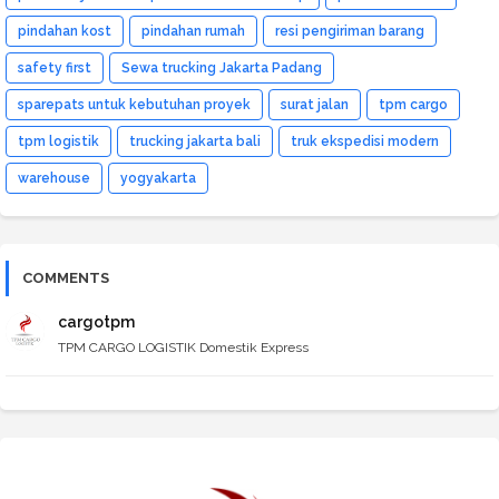
pindahan kost
pindahan rumah
resi pengiriman barang
safety first
Sewa trucking Jakarta Padang
sparepats untuk kebutuhan proyek
surat jalan
tpm cargo
tpm logistik
trucking jakarta bali
truk ekspedisi modern
warehouse
yogyakarta
COMMENTS
cargotpm
TPM CARGO LOGISTIK Domestik Express