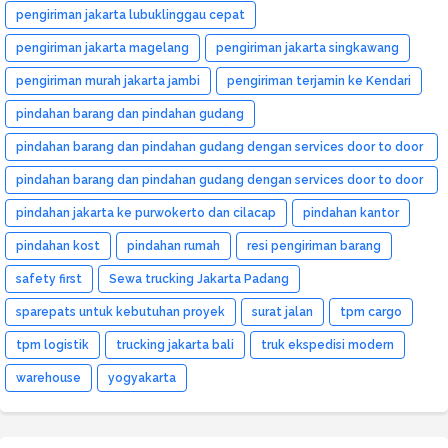
pengiriman jakarta lubuklinggau cepat
pengiriman jakarta magelang
pengiriman jakarta singkawang
pengiriman murah jakarta jambi
pengiriman terjamin ke Kendari
pindahan barang dan pindahan gudang
pindahan barang dan pindahan gudang dengan services door to door
dan murah
pindahan barang dan pindahan gudang dengan services door to door
dan murah medan
pindahan jakarta ke purwokerto dan cilacap
pindahan kantor
pindahan kost
pindahan rumah
resi pengiriman barang
safety first
Sewa trucking Jakarta Padang
sparepats untuk kebutuhan proyek
surat jalan
tpm cargo
tpm logistik
trucking jakarta bali
truk ekspedisi modern
warehouse
yogyakarta