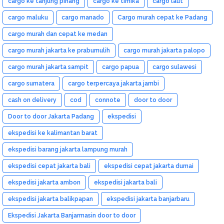
cargo ke tanjung pinang
cargo ke timika
cargo laut
cargo maluku
cargo manado
Cargo murah cepat ke Padang
cargo murah dan cepat ke medan
cargo murah jakarta ke prabumulih
cargo murah jakarta palopo
cargo murah jakarta sampit
cargo papua
cargo sulawesi
cargo sumatera
cargo terpercaya jakarta jambi
cash on delivery
cod
connote
door to door
Door to door Jakarta Padang
ekspedisi
ekspedisi ke kalimantan barat
ekspedisi barang jakarta lampung murah
ekspedisi cepat jakarta bali
ekspedisi cepat jakarta dumai
ekspedisi jakarta ambon
ekspedisi jakarta bali
ekspedisi jakarta balikpapan
ekspedisi jakarta banjarbaru
Ekspedisi Jakarta Banjarmasin door to door