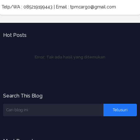
Telp/WA : 085219199443 | Email : tpmcargo@gmail.com
Hot Posts
Error:
Tak ada hasil yang ditemukan
Search This Blog