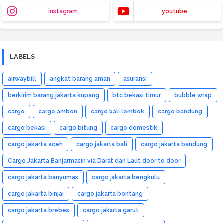
instagram
youtube
LABELS
airwaybill
angkat barang aman
asuransi
berkirim barang jakarta kupang
btc bekasi timur
bubble wrap
cargo
cargo ambon
cargo bali lombok
cargo bandung
cargo bekasi
cargo bitung
cargo domestik
cargo jakarta aceh
cargo jakarta bali
cargo jakarta bandung
Cargo Jakarta Banjarmasin via Darat dan Laut door to door
cargo jakarta banyumas
cargo jakarta bengkulu
cargo jakarta binjai
cargo jakarta bontang
cargo jakarta brebes
cargo jakarta garut