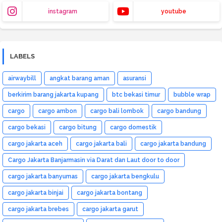
instagram
youtube
LABELS
airwaybill
angkat barang aman
asuransi
berkirim barang jakarta kupang
btc bekasi timur
bubble wrap
cargo
cargo ambon
cargo bali lombok
cargo bandung
cargo bekasi
cargo bitung
cargo domestik
cargo jakarta aceh
cargo jakarta bali
cargo jakarta bandung
Cargo Jakarta Banjarmasin via Darat dan Laut door to door
cargo jakarta banyumas
cargo jakarta bengkulu
cargo jakarta binjai
cargo jakarta bontang
cargo jakarta brebes
cargo jakarta garut