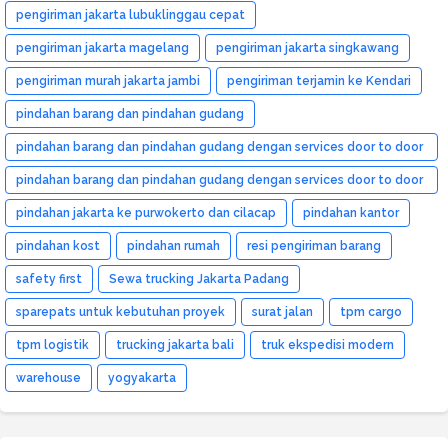
pengiriman jakarta lubuklinggau cepat
pengiriman jakarta magelang
pengiriman jakarta singkawang
pengiriman murah jakarta jambi
pengiriman terjamin ke Kendari
pindahan barang dan pindahan gudang
pindahan barang dan pindahan gudang dengan services door to door
dan murah
pindahan barang dan pindahan gudang dengan services door to door
dan murah medan
pindahan jakarta ke purwokerto dan cilacap
pindahan kantor
pindahan kost
pindahan rumah
resi pengiriman barang
safety first
Sewa trucking Jakarta Padang
sparepats untuk kebutuhan proyek
surat jalan
tpm cargo
tpm logistik
trucking jakarta bali
truk ekspedisi modern
warehouse
yogyakarta