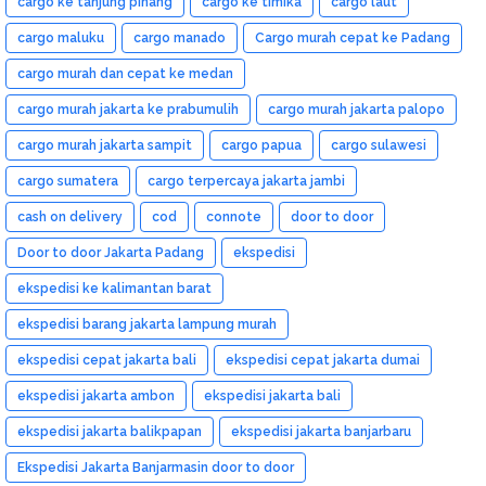
cargo ke tanjung pinang
cargo ke timika
cargo laut
cargo maluku
cargo manado
Cargo murah cepat ke Padang
cargo murah dan cepat ke medan
cargo murah jakarta ke prabumulih
cargo murah jakarta palopo
cargo murah jakarta sampit
cargo papua
cargo sulawesi
cargo sumatera
cargo terpercaya jakarta jambi
cash on delivery
cod
connote
door to door
Door to door Jakarta Padang
ekspedisi
ekspedisi ke kalimantan barat
ekspedisi barang jakarta lampung murah
ekspedisi cepat jakarta bali
ekspedisi cepat jakarta dumai
ekspedisi jakarta ambon
ekspedisi jakarta bali
ekspedisi jakarta balikpapan
ekspedisi jakarta banjarbaru
Ekspedisi Jakarta Banjarmasin door to door