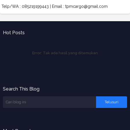
Telp/WA : 085219199443 | Email : tpmcargo@gmail.com
Hot Posts
Error:
Tak ada hasil yang ditemukan
Search This Blog