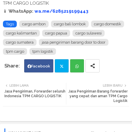
TPM CARGO LOGISTIK
📱
WhatsApp:
wa.me/6285219199443
Tags
cargo ambon
cargo bali lombok
cargo domestik
cargo kalimantan
cargo papua
cargo sulawesi
cargo sumatera
jasa pengiriman barang door to door
tpm cargo
tpm logistik
Facebook
Twi
Wh
LEBIH LAMA
LEBIH BARU
Jasa Pengiriman, Forwarder seluruh
Jasa Pengiriman Barang forwarder
tte
ats
Indonesia TPM CARGO LOGISTIK
yang cepat dan aman TPM Cargo
Logistik
r
app