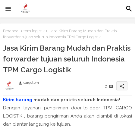
Beranda
tpm logistik
Jasa Kirim Barang Mudah dan Praktis
forwarder tujuan seluruh Indonesia TPM Cargo Logistik
Jasa Kirim Barang Mudah dan Praktis
forwarder tujuan seluruh Indonesia
TPM Cargo Logistik
cargotpm
person
share
0
Kirim barang
mudah dan praktis seluruh Indonesia!
Dengan layanan pengiriman door-to-door TPM CARGO
LOGISTIK , barang pengiriman Anda akan diambil di lokasi
dan diantar langsung ke tujuan.