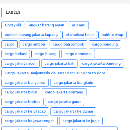
LABELS
airwaybill
angkat barang aman
asuransi
berkirim barang jakarta kupang
btc bekasi timur
bubble wrap
cargo
cargo ambon
cargo bali lombok
cargo bandung
cargo bekasi
cargo bitung
cargo domestik
cargo jakarta aceh
cargo jakarta bali
cargo jakarta bandung
Cargo Jakarta Banjarmasin via Darat dan Laut door to door
cargo jakarta banyumas
cargo jakarta bengkulu
cargo jakarta binjai
cargo jakarta bontang
cargo jakarta brebes
cargo jakarta garut
cargo jakarta ke cilacap
cargo jakarta ke dumai
cargo jakarta ke jawa tengah
cargo jakarta ke jogja