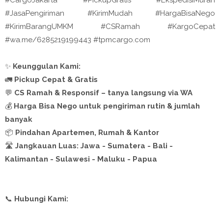
#CargoJakarta #PickupGratis #EkspedisiMurah
#JasaPengiriman #KirimMudah #HargaBisaNego
#KirimBarangUMKM #CSRamah #KargoCepat
#wa.me/6285219199443 #tpmcargo.com
✨
Keunggulan Kami:
🚛
Pickup Cepat & Gratis
💬
CS Ramah & Responsif – tanya langsung via WA
💰
Harga Bisa Nego untuk pengiriman rutin & jumlah
banyak
📦
Pindahan Apartemen, Rumah & Kantor
🛣️
Jangkauan Luas: Jawa - Sumatera - Bali -
Kalimantan - Sulawesi - Maluku - Papua
📞
Hubungi Kami: