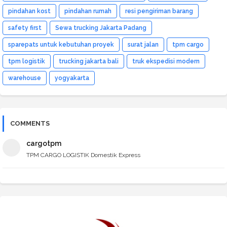
pindahan kost
pindahan rumah
resi pengiriman barang
safety first
Sewa trucking Jakarta Padang
sparepats untuk kebutuhan proyek
surat jalan
tpm cargo
tpm logistik
trucking jakarta bali
truk ekspedisi modern
warehouse
yogyakarta
COMMENTS
cargotpm
TPM CARGO LOGISTIK Domestik Express