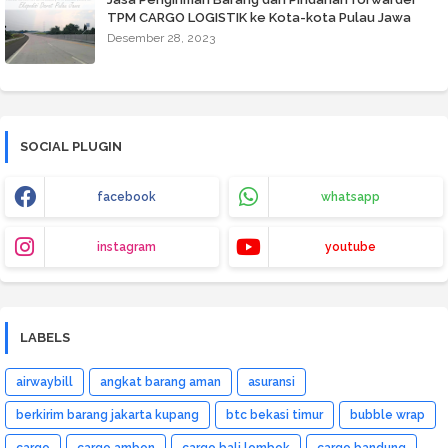
TPM CARGO LOGISTIK ke Kota-kota Pulau Jawa
Desember 28, 2023
SOCIAL PLUGIN
facebook
whatsapp
instagram
youtube
LABELS
airwaybill
angkat barang aman
asuransi
berkirim barang jakarta kupang
btc bekasi timur
bubble wrap
cargo
cargo ambon
cargo bali lombok
cargo bandung