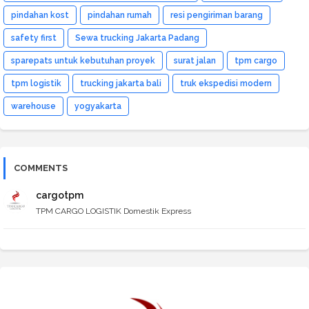
pindahan kost
pindahan rumah
resi pengiriman barang
safety first
Sewa trucking Jakarta Padang
sparepats untuk kebutuhan proyek
surat jalan
tpm cargo
tpm logistik
trucking jakarta bali
truk ekspedisi modern
warehouse
yogyakarta
COMMENTS
cargotpm
TPM CARGO LOGISTIK Domestik Express