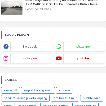
TPM CARGO LOGISTIK ke Kota-kota Pulau Jawa
Desember 28, 2023
SOCIAL PLUGIN
facebook
whatsapp
instagram
youtube
LABELS
airwaybill
angkat barang aman
asuransi
berkirim barang jakarta kupang
btc bekasi timur
bubble wrap
cargo
cargo ambon
cargo bali lombok
cargo bandung