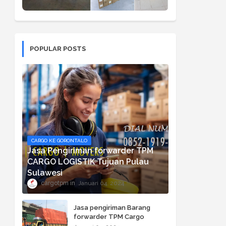
POPULAR POSTS
CARGO KE GORONTALO
Jasa Pengiriman forwarder TPM
CARGO LOGISTIK Tujuan Pulau
Sulawesi
cargotpm
Januari 04, 2024
Jasa pengiriman Barang
forwarder TPM Cargo
Logistik ke Bali, NTB dan