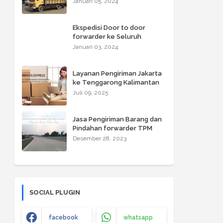
Januari 05, 2024
NTT Express
Ekspedisi Door to door
forwarder ke Seluruh
Wilayah Kalimantan oleh
Januari 03, 2024
TPM CARGO LOGISTIK
Layanan Pengiriman Jakarta
ke Tenggarong Kalimantan
Juli 09, 2025
Jasa Pengiriman Barang dan
Pindahan forwarder TPM
CARGO LOGISTIK ke Kota-
Desember 28, 2023
kota Pulau Jawa
SOCIAL PLUGIN
facebook
whatsapp