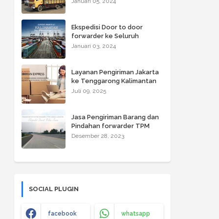
Januari 05, 2024
NTT Express
Ekspedisi Door to door
forwarder ke Seluruh
Wilayah Kalimantan oleh
Januari 03, 2024
TPM CARGO LOGISTIK
Layanan Pengiriman Jakarta
ke Tenggarong Kalimantan
Juli 09, 2025
Jasa Pengiriman Barang dan
Pindahan forwarder TPM
CARGO LOGISTIK ke Kota-
Desember 28, 2023
kota Pulau Jawa
SOCIAL PLUGIN
facebook
whatsapp