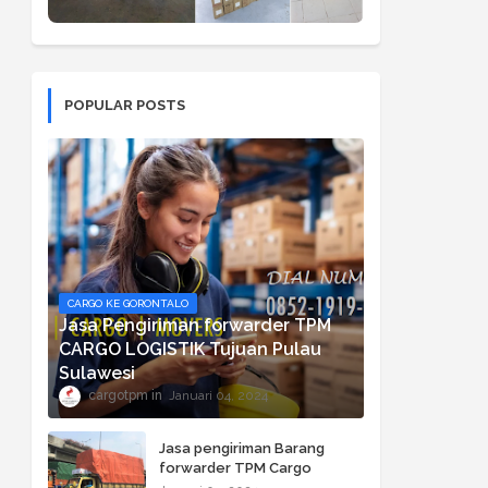
POPULAR POSTS
CARGO KE GORONTALO
Jasa Pengiriman forwarder TPM
CARGO LOGISTIK Tujuan Pulau
Sulawesi
cargotpm
Januari 04, 2024
Jasa pengiriman Barang
forwarder TPM Cargo
Logistik ke Bali, NTB dan