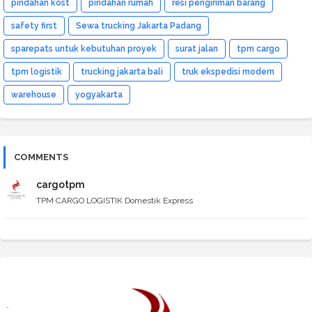
pindahan kost
pindahan rumah
resi pengiriman barang
safety first
Sewa trucking Jakarta Padang
sparepats untuk kebutuhan proyek
surat jalan
tpm cargo
tpm logistik
trucking jakarta bali
truk ekspedisi modern
warehouse
yogyakarta
COMMENTS
cargotpm
TPM CARGO LOGISTIK Domestik Express