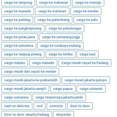
cargo ke lampung
cargo ke makassar
cargo ke mamuju
cargo ke manado
cargo ke mataram
cargo ke medan
cargo ke padang
cargo ke palembang
cargo ke palu
cargo ke pangkalpinang
cargo ke pekalongan
cargo ke pulau jawa
cargo ke semarang jogja
cargo ke sumatera
cargo ke surabaya malang
cargo ke tanjung pinang
cargo ke timika
cargo laut
cargo maluku
cargo manado
Cargo murah cepat ke Padang
cargo murah dan cepat ke medan
cargo murah jakarta ke prabumulih
cargo murah jakarta palopo
cargo murah jakarta sampit
cargo papua
cargo sulawesi
cargo sumatera
cargo terpercaya jakarta jambi
cash on delivery
cod
connote
door to door
Door to door Jakarta Padang
ekspedisi