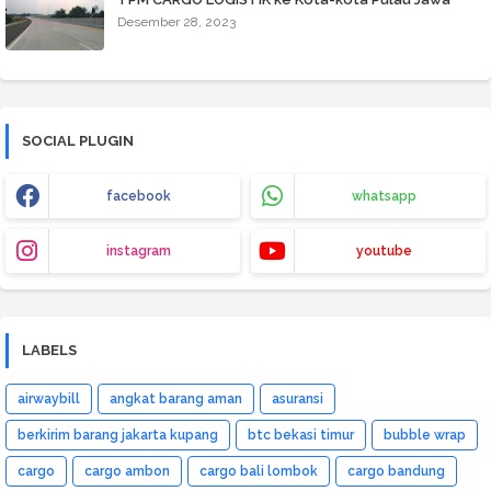
Desember 28, 2023
SOCIAL PLUGIN
facebook
whatsapp
instagram
youtube
LABELS
airwaybill
angkat barang aman
asuransi
berkirim barang jakarta kupang
btc bekasi timur
bubble wrap
cargo
cargo ambon
cargo bali lombok
cargo bandung