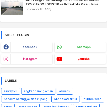
TPM CARGO LOGISTIK ke Kota-kota Pulau Jawa
Desember 28, 2023
SOCIAL PLUGIN
facebook
whatsapp
instagram
youtube
LABELS
airwaybill
angkat barang aman
asuransi
berkirim barang jakarta kupang
btc bekasi timur
bubble wrap
cargo
cargo ambon
cargo bali lombok
cargo bandung