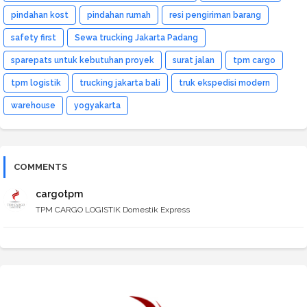
pindahan kost
pindahan rumah
resi pengiriman barang
safety first
Sewa trucking Jakarta Padang
sparepats untuk kebutuhan proyek
surat jalan
tpm cargo
tpm logistik
trucking jakarta bali
truk ekspedisi modern
warehouse
yogyakarta
COMMENTS
cargotpm
TPM CARGO LOGISTIK Domestik Express