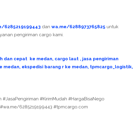
e/6285219199443
dan
wa.me/6288973765825
untuk
ayanan pengiriman cargo kami.
h dan cepat ke medan, cargo laut , jasa pengiriman
 medan, ekspedisi barang r ke medan, tpmcargo_logistik,
ah #JasaPengiriman #KirimMudah #HargaBisaNego
 #wa.me/6285219199443 #tpmcargo.com