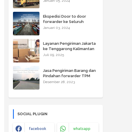
Januari 05, 2024
NTT Express
Ekspedisi Door to door
forwarder ke Seluruh
Wilayah Kalimantan oleh
Januari 03, 2024
TPM CARGO LOGISTIK
Layanan Pengiriman Jakarta
ke Tenggarong Kalimantan
Juli 09, 2025
Jasa Pengiriman Barang dan
Pindahan forwarder TPM
CARGO LOGISTIK ke Kota-
Desember 28, 2023
kota Pulau Jawa
SOCIAL PLUGIN
facebook
whatsapp