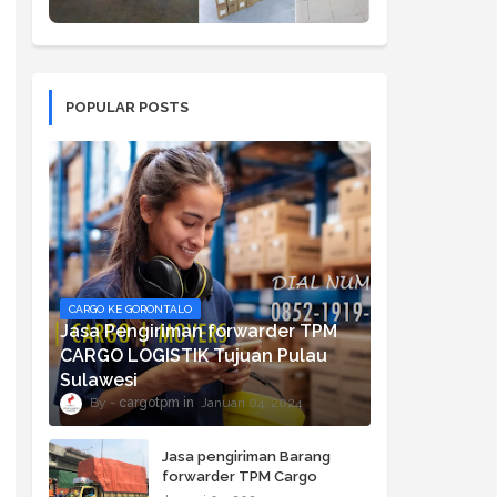
POPULAR POSTS
CARGO KE GORONTALO
Jasa Pengiriman forwarder TPM
CARGO LOGISTIK Tujuan Pulau
Sulawesi
cargotpm
Januari 04, 2024
Jasa pengiriman Barang
forwarder TPM Cargo
Logistik ke Bali, NTB dan