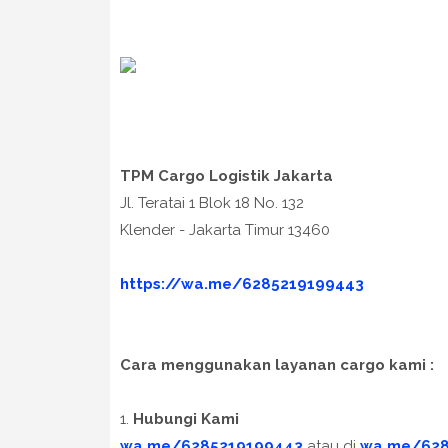
TPM Cargo Logistik Jakarta
Jl. Teratai 1 Blok 18 No. 132
Klender - Jakarta Timur 13460
https://wa.me/6285219199443
Cara menggunakan layanan cargo kami :
1.
Hubungi Kami
wa.me/6285219199443
atau di
wa.me/628