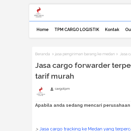
Home
TPM CARGO LOGISTIK
Kontak
Ou
Beranda
jasa pengiriman barang ke medan
Jasa c
Jasa cargo forwarder terp
tarif murah
cargotpm
person
Apabila anda sedang mencari perusahaan 
.>
Jasa cargo tracking ke Medan yang terperc