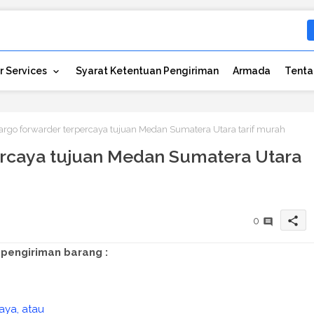
r Services
Syarat Ketentuan Pengiriman
Armada
Tenta
argo forwarder terpercaya tujuan Medan Sumatera Utara tarif murah
ercaya tujuan Medan Sumatera Utara
share
0
pengiriman barang :
aya, atau