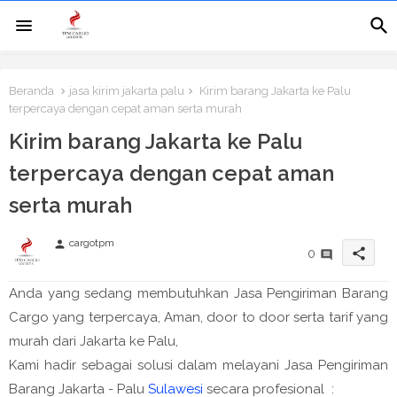
Beranda
jasa kirim jakarta palu
Kirim barang Jakarta ke Palu
terpercaya dengan cepat aman serta murah
Kirim barang Jakarta ke Palu
terpercaya dengan cepat aman
serta murah
cargotpm
person
share
0
Anda yang sedang membutuhkan Jasa Pengiriman Barang
Cargo yang terpercaya, Aman, door to door serta tarif yang
murah dari Jakarta ke Palu,
Kami hadir sebagai solusi dalam melayani Jasa Pengiriman
Barang Jakarta - Palu
Sulawesi
secara profesional :