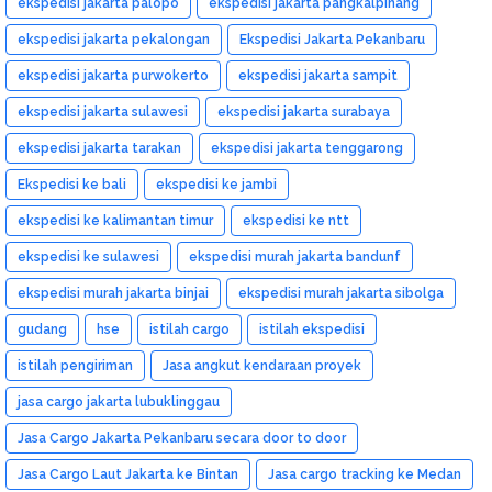
ekspedisi jakarta palopo
ekspedisi jakarta pangkalpinang
ekspedisi jakarta pekalongan
Ekspedisi Jakarta Pekanbaru
ekspedisi jakarta purwokerto
ekspedisi jakarta sampit
ekspedisi jakarta sulawesi
ekspedisi jakarta surabaya
ekspedisi jakarta tarakan
ekspedisi jakarta tenggarong
Ekspedisi ke bali
ekspedisi ke jambi
ekspedisi ke kalimantan timur
ekspedisi ke ntt
ekspedisi ke sulawesi
ekspedisi murah jakarta bandunf
ekspedisi murah jakarta binjai
ekspedisi murah jakarta sibolga
gudang
hse
istilah cargo
istilah ekspedisi
istilah pengiriman
Jasa angkut kendaraan proyek
jasa cargo jakarta lubuklinggau
Jasa Cargo Jakarta Pekanbaru secara door to door
Jasa Cargo Laut Jakarta ke Bintan
Jasa cargo tracking ke Medan