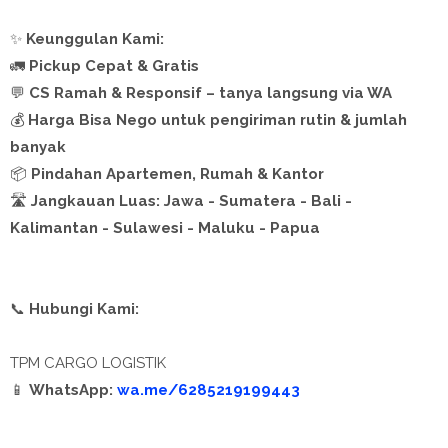
✨
Keunggulan Kami:
🚛
Pickup Cepat & Gratis
💬
CS Ramah & Responsif – tanya langsung via WA
💰
Harga Bisa Nego untuk pengiriman rutin & jumlah
banyak
📦
Pindahan Apartemen, Rumah & Kantor
🛣️
Jangkauan Luas: Jawa - Sumatera - Bali -
Kalimantan - Sulawesi - Maluku - Papua
📞
Hubungi Kami:
TPM CARGO LOGISTIK
📱
WhatsApp:
wa.me/6285219199443