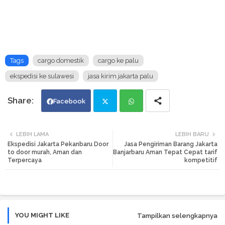
Tags
cargo domestik
cargo ke palu
ekspedisi ke sulawesi
jasa kirim jakarta palu
Facebook
Twi
Wh
LEBIH LAMA
LEBIH BARU
Ekspedisi Jakarta Pekanbaru Door
Jasa Pengiriman Barang Jakarta
tte
ats
to door murah, Aman dan
Banjarbaru Aman Tepat Cepat tarif
Terpercaya
kompetitif
r
app
YOU MIGHT LIKE
Tampilkan selengkapnya