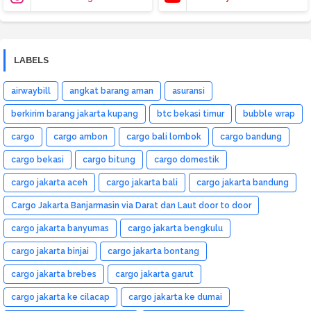
LABELS
airwaybill
angkat barang aman
asuransi
berkirim barang jakarta kupang
btc bekasi timur
bubble wrap
cargo
cargo ambon
cargo bali lombok
cargo bandung
cargo bekasi
cargo bitung
cargo domestik
cargo jakarta aceh
cargo jakarta bali
cargo jakarta bandung
Cargo Jakarta Banjarmasin via Darat dan Laut door to door
cargo jakarta banyumas
cargo jakarta bengkulu
cargo jakarta binjai
cargo jakarta bontang
cargo jakarta brebes
cargo jakarta garut
cargo jakarta ke cilacap
cargo jakarta ke dumai