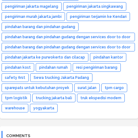
pengiriman jakarta magelang
pengiriman jakarta singkawang
pengiriman murah jakarta jambi
pengiriman terjamin ke Kendari
pindahan barang dan pindahan gudang
pindahan barang dan pindahan gudang dengan services door to door
dan murah
pindahan barang dan pindahan gudang dengan services door to door
dan murah medan
pindahan jakarta ke purwokerto dan cilacap
pindahan kantor
pindahan kost
pindahan rumah
resi pengiriman barang
safety first
Sewa trucking Jakarta Padang
sparepats untuk kebutuhan proyek
surat jalan
tpm cargo
tpm logistik
trucking jakarta bali
truk ekspedisi modern
warehouse
yogyakarta
COMMENTS