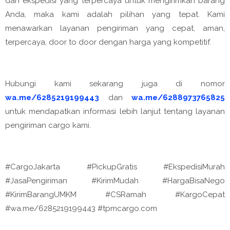
dan ekspedisi yang terpercaya untuk mengirimkan barang
Anda, maka kami adalah pilihan yang tepat. Kami
menawarkan layanan pengiriman yang cepat, aman,
terpercaya, door to door dengan harga yang kompetitif.
Hubungi kami sekarang juga di nomor
wa.me/6285219199443
dan
wa.me/6288973765825
untuk mendapatkan informasi lebih lanjut tentang layanan
pengiriman cargo kami.
#CargoJakarta #PickupGratis #EkspedisiMurah
#JasaPengiriman #KirimMudah #HargaBisaNego
#KirimBarangUMKM #CSRamah #KargoCepat
#wa.me/6285219199443 #tpmcargo.com