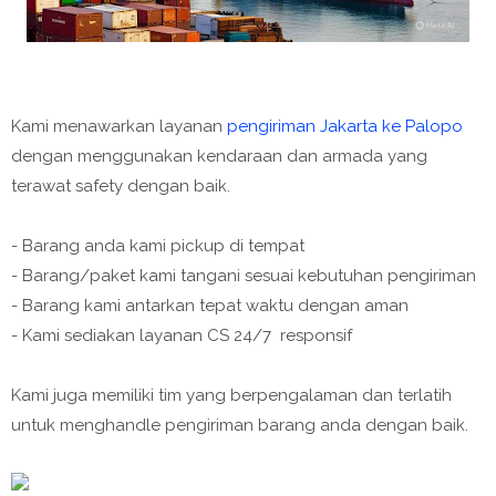
Kami menawarkan layanan
pengiriman Jakarta ke Palopo
dengan menggunakan kendaraan dan armada yang
terawat safety dengan baik.
- Barang anda kami pickup di tempat
- Barang/paket kami tangani sesuai kebutuhan pengiriman
- Barang kami antarkan tepat waktu dengan aman
- Kami sediakan layanan CS 24/7 responsif
Kami juga memiliki tim yang berpengalaman dan terlatih
untuk menghandle pengiriman barang anda dengan baik.