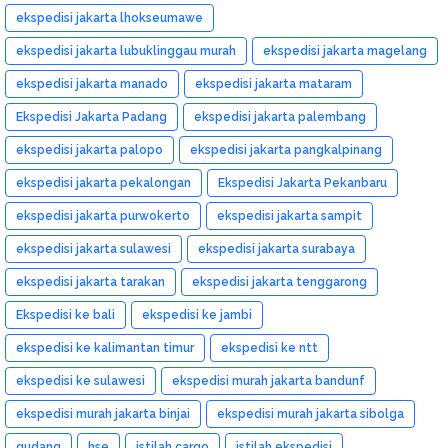
ekspedisi jakarta lhokseumawe
ekspedisi jakarta lubuklinggau murah
ekspedisi jakarta magelang
ekspedisi jakarta manado
ekspedisi jakarta mataram
Ekspedisi Jakarta Padang
ekspedisi jakarta palembang
ekspedisi jakarta palopo
ekspedisi jakarta pangkalpinang
ekspedisi jakarta pekalongan
Ekspedisi Jakarta Pekanbaru
ekspedisi jakarta purwokerto
ekspedisi jakarta sampit
ekspedisi jakarta sulawesi
ekspedisi jakarta surabaya
ekspedisi jakarta tarakan
ekspedisi jakarta tenggarong
Ekspedisi ke bali
ekspedisi ke jambi
ekspedisi ke kalimantan timur
ekspedisi ke ntt
ekspedisi ke sulawesi
ekspedisi murah jakarta bandunf
ekspedisi murah jakarta binjai
ekspedisi murah jakarta sibolga
gudang
hse
istilah cargo
istilah ekspedisi