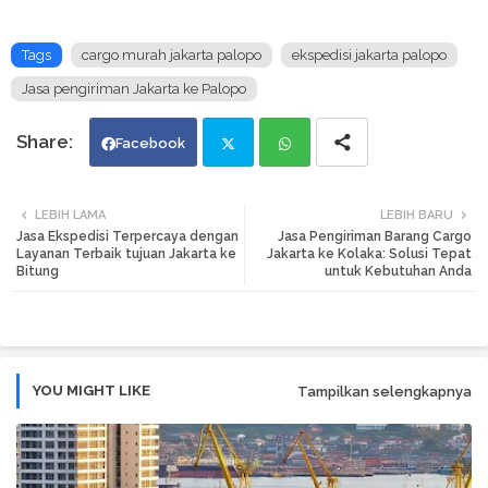
Tags
cargo murah jakarta palopo
ekspedisi jakarta palopo
Jasa pengiriman Jakarta ke Palopo
Facebook
Twi
Wh
LEBIH LAMA
LEBIH BARU
Jasa Ekspedisi Terpercaya dengan
Jasa Pengiriman Barang Cargo
tte
ats
Layanan Terbaik tujuan Jakarta ke
Jakarta ke Kolaka: Solusi Tepat
Bitung
untuk Kebutuhan Anda
r
app
YOU MIGHT LIKE
Tampilkan selengkapnya