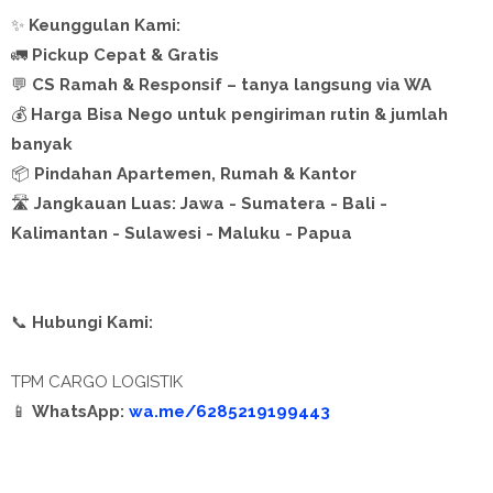
✨
Keunggulan Kami:
🚛
Pickup Cepat & Gratis
💬
CS Ramah & Responsif – tanya langsung via WA
💰
Harga Bisa Nego untuk pengiriman rutin & jumlah
banyak
📦
Pindahan Apartemen, Rumah & Kantor
🛣️
Jangkauan Luas: Jawa - Sumatera - Bali -
Kalimantan - Sulawesi - Maluku - Papua
📞
Hubungi Kami:
TPM CARGO LOGISTIK
📱
WhatsApp:
wa.me/6285219199443