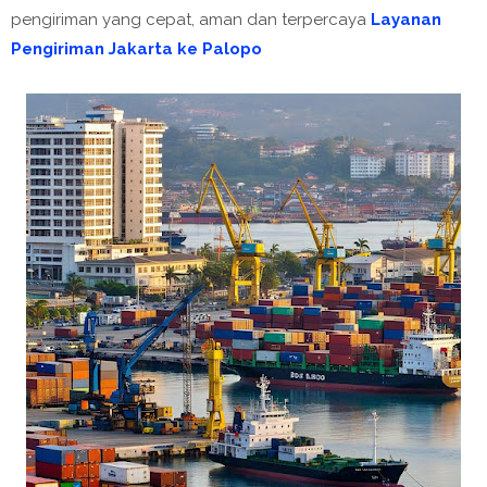
pengiriman yang cepat, aman dan terpercaya
Layanan
Pengiriman Jakarta ke Palopo