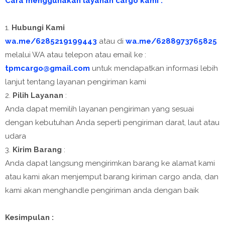
Cara menggunakan layanan cargo kami :
1.
Hubungi Kami
wa.me/6285219199443
atau di
wa.me/6288973765825
melalui WA atau telepon atau email ke :
tpmcargo@gmail.com
untuk mendapatkan informasi lebih
lanjut tentang layanan pengiriman kami
2.
Pilih Layanan
:
Anda dapat memilih layanan pengiriman yang sesuai
dengan kebutuhan Anda seperti pengiriman darat, laut atau
udara
3.
Kirim Barang
:
Anda dapat langsung mengirimkan barang ke alamat kami
atau kami akan menjemput barang kiriman cargo anda, dan
kami akan menghandle pengiriman anda dengan baik
Kesimpulan :