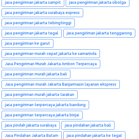
jasa pengiriman jakarta sampit
jasa pengiriman jakarta sibolga
jasa pengiriman jakarta surabaya express
jasa pengiriman jakarta tebingtinggi
jasa pengiriman jakarta tegal
jasa pengiriman jakarta tenggarong
jasa pengiriman ke garut
jasa pengiriman murah cepat jakarta ke samarinda
Jasa Pengiriman Murah Jakarta Ambon Terpercaya
jasa pengiriman murah jakarta bali
Jasa pengiriman murah Jakarta Banjarmasin layanan ekspress
jasa pengiriman murah jakarta tarakan
jasa pengiriman terpercaya jakarta bandung
jasa pengiriman terpercaya jakarta binjai
jasa pindah jakarta surabaya
jasa pindahan jakarta bali
Jasa Pindahan Jakarta Batam
jasa pindahan jakarta ke tegal