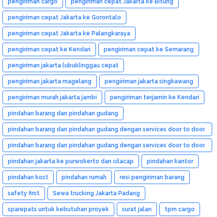
pengiriman cargo
pengiriman cepat Jakarta ke Bitung
pengiriman cepat Jakarta ke Gorontalo
pengiriman cepat Jakarta ke Palangkaraya
pengiriman cepat ke Kendari
pengiriman cepat ke Semarang
pengiriman jakarta lubuklinggau cepat
pengiriman jakarta magelang
pengiriman jakarta singkawang
pengiriman murah jakarta jambi
pengiriman terjamin ke Kendari
pindahan barang dan pindahan gudang
pindahan barang dan pindahan gudang dengan services door to door
dan murah
pindahan barang dan pindahan gudang dengan services door to door
dan murah medan
pindahan jakarta ke purwokerto dan cilacap
pindahan kantor
pindahan kost
pindahan rumah
resi pengiriman barang
safety first
Sewa trucking Jakarta Padang
sparepats untuk kebutuhan proyek
surat jalan
tpm cargo